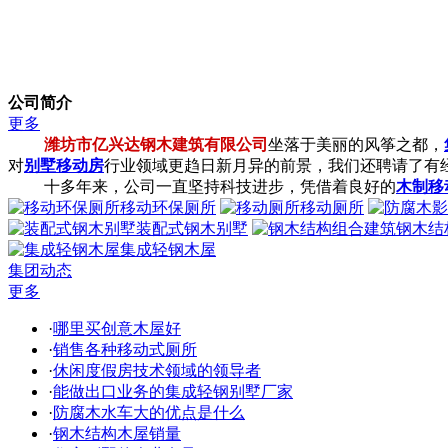
公司简介
更多
潍坊市亿兴达钢木建筑有限公司
坐落于美丽的风筝之都，
对
别墅移动房
行业领域更趋日新月异的前景，我们还聘请了有
十多年来，公司一直坚持科技进步，凭借着良好的
木制移
移动环保厕所
移动厕所
装配式钢木别墅
钢木结
集成轻钢木屋
集团动态
更多
·
哪里买创意木屋好
·
销售各种移动式厕所
·
休闲度假房技术领域的领导者
·
能做出口业务的集成轻钢别墅厂家
·
防腐木水车大的优点是什么
·
钢木结构木屋销量