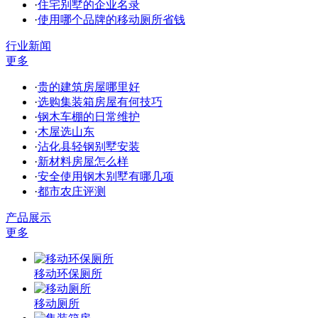
·
住宅别墅的企业名录
·
使用哪个品牌的移动厕所省钱
行业新闻
更多
·
贵的建筑房屋哪里好
·
选购集装箱房屋有何技巧
·
钢木车棚的日常维护
·
木屋选山东
·
沾化县轻钢别墅安装
·
新材料房屋怎么样
·
安全使用钢木别墅有哪几项
·
都市农庄评测
产品展示
更多
移动环保厕所
移动厕所